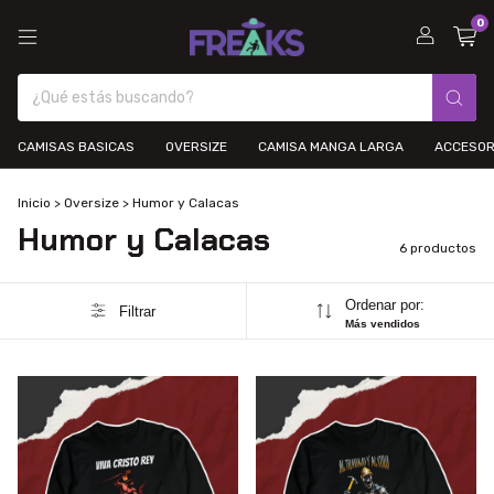
0
CAMISAS BASICAS
OVERSIZE
CAMISA MANGA LARGA
ACCESOR
Inicio
>
Oversize
>
Humor y Calacas
Humor y Calacas
6 productos
Ordenar por:
Filtrar
Más vendidos