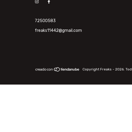
72500583
freaks11442@gmail.com
Copyright Freaks - 2026. To