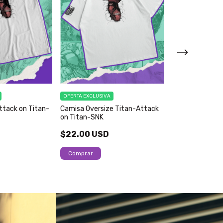
OFERTA EXCLUSIVA
OFERTA EXCLUSIVA
ttack on Titan-
Camisa Oversize Titan-Attack
Camisa Titan f
on Titan-SNK
on Titan-SNK
$22.00 USD
$16.50 USD
Comprar
Comprar