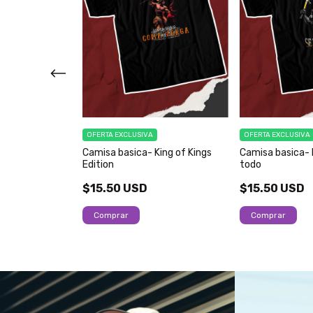
OFERTA EXCLUSIVA
OFERTA EXCLUSIVA
arvel
Camisa basica- King of Kings
Camisa basica- 
Edition
todo
$15.50 USD
$15.50 USD
Comprar
Comprar