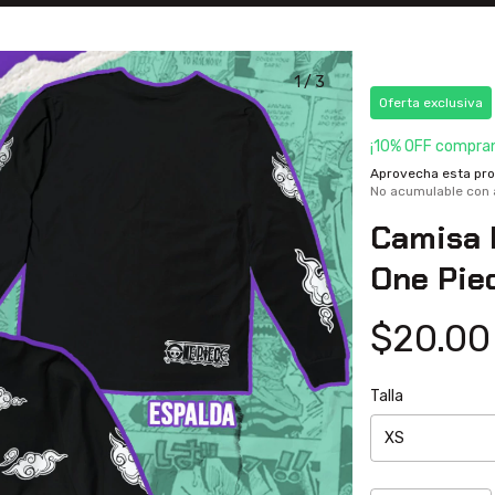
1
/
3
Oferta exclusiva
¡10% OFF compran
Aprovecha esta prom
No acumulable con
Camisa 
One Pie
$20.00
Talla