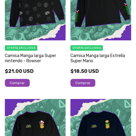
OFERTA EXCLUSIVA
OFERTA EXCLUSIVA
Camisa Manga larga Super
Camisa Manga larga Estrella
nintendo - Bowser
Super Mario
$21.00 USD
$18.50 USD
Comprar
Comprar